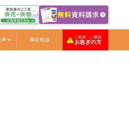
ご危篤・ご搬送
の声
事前相談
お急ぎの方